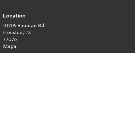
Location
10709 Bauman Rd
Houston, TX
77076
Mapa
Horas De Officina
Lunes- Viernes 9AM - 3PM
Contactos
Phone:
12814424399
Email
:
rhino@intino.org